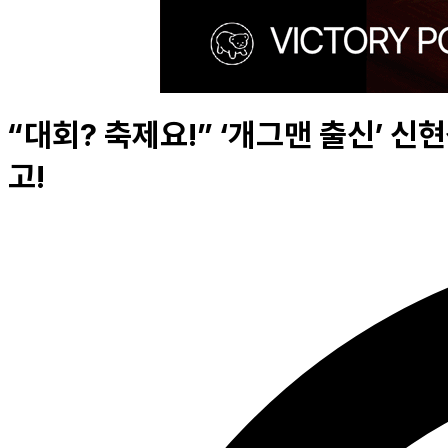
“대회? 축제요!” ‘개그맨 출신’ 
고!