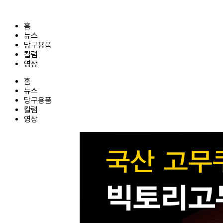
콘
텐
홈
츠
뉴스
로
당구용품
건
칼럼
너
영상
뛰
기
홈
뉴스
당구용품
칼럼
영상