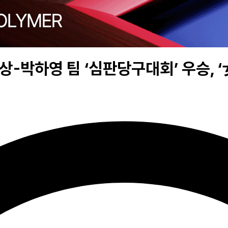
신현상-박하영 팀 ‘심판당구대회’ 우승,