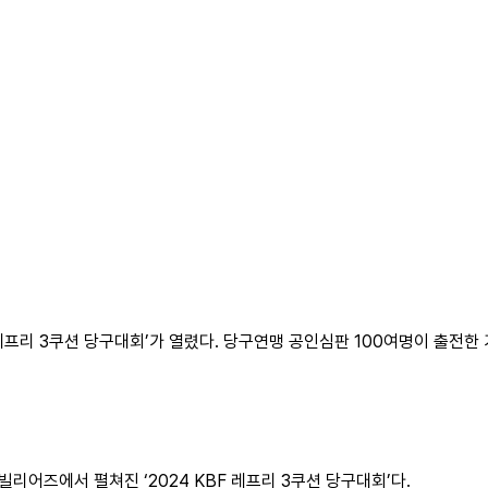
F 레프리 3쿠션 당구대회’가 열렸다. 당구연맹 공인심판 100여명이 출전
빌리어즈에서 펼쳐진 ‘2024 KBF 레프리 3쿠션 당구대회’다.