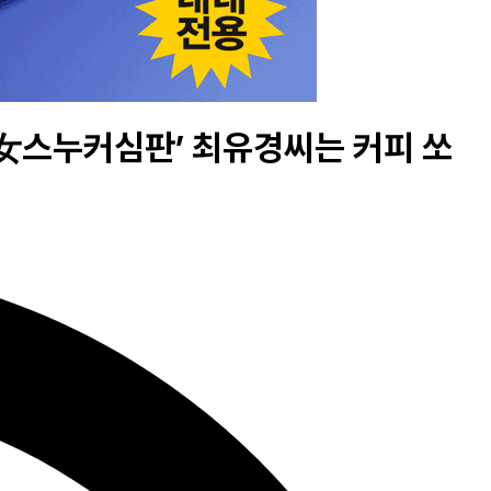
 ‘女스누커심판’ 최유경씨는 커피 쏘