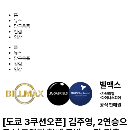
콘
텐
홈
츠
뉴스
로
당구용품
건
칼럼
너
영상
뛰
기
홈
뉴스
당구용품
칼럼
영상
[도쿄 3쿠션오픈] 김주영, 2연승으