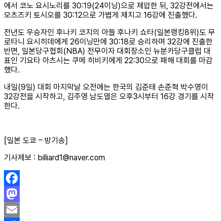
에서 코노 요시노리를 30:19(24이닝)으로 제압한 뒤, 32강전에서는
모츠즈키 토시오를 30:12으로 가볍게 제치고 16강에 진출했다.
전년도 우승자인 후나키 코지의 아들 후나키 쇼타(일본랭킹8위)도 무
로타니 요시히데에게 26이닝만에 30:18로 승리하며 32강에 진출한
반면, 일본당구협회(NBA) 전무이자 대회장소인 뉴분카당구클럽 대
표인 기요타 아츠시는 쿠메 히비키에게 22:30으로 패해 대회를 마감
했다.
내일(9일) 대회 마지막날 오전에는 한국의 김준태 손준혁 박수영이
32강전을 시작하고, 김주영 남도열은 오후3시부터 16강 경기를 시작
한다.
[일본 도쿄 – 방기송]
기사제보 : billiard1@naver.com
Facebook
Mastodon