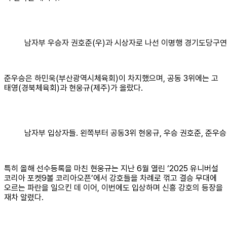
남자부 우승자 권호준(우)과 시상자로 나선 이명행 경기도당구연
준우승은 하민욱(부산광역시체육회)이 차지했으며, 공동 3위에는 고
태영(경북체육회)과 현웅규(제주)가 올랐다.
남자부 입상자들. 왼쪽부터 공동3위 현웅규, 우승 권호준, 준우승
특히 올해 선수등록을 마친 현웅규는 지난 6월 열린 ‘2025 유니버설
코리아 포켓9볼 코리아오픈’에서 강호들을 차례로 꺾고 결승 무대에
오르는 파란을 일으킨 데 이어, 이번에도 입상하며 신흥 강호의 등장을
재차 알렸다.