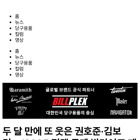
콘
텐
홈
츠
뉴스
로
당구용품
건
칼럼
너
영상
뛰
기
홈
뉴스
당구용품
칼럼
영상
두 달 만에 또 웃은 권호준·김보