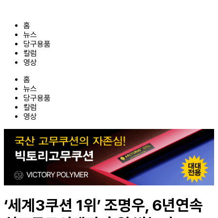
콘
텐
홈
츠
뉴스
로
당구용품
건
칼럼
너
영상
뛰
기
홈
뉴스
당구용품
칼럼
영상
‘세계3쿠션 1위’ 조명우, 6년연속