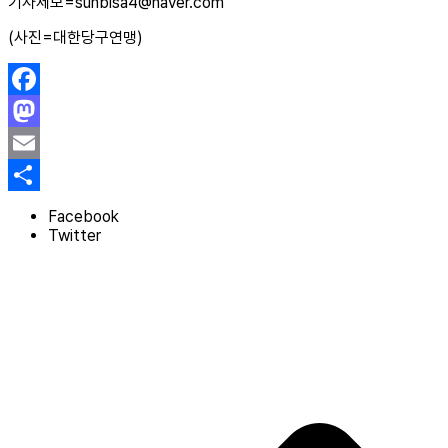
기사제보=sunbisa4@naver.com
(사진=대한당구연맹)
Facebook
Mastodon
Email
Share
Facebook
Twitter