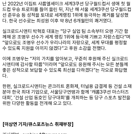
난 2022년 이집트 샤름엘셰이크 세계3쿠션 당구월드컵서 생애 첫 월
드컵 우승 트로피를 들어 올린 뒤, 지난 해 서울 세계3쿠션 당구월드컵
선 준우승 등 성적을 토대로 세계랭킹 1위에 등극하는 쾌거를 달성했
다. 한국 선수로는 최성원 이후 약 8년 6개월만의 쾌거였다.
실크로드시앤티 박혁호 대표는 “당구 실업 팀 소속부터 오랜 기간 함
께해 온 조명우 선수가 세계 랭킹 1위에 등극해 기쁘고 자랑스럽다”며
“앞으로도 조명우 선수가 우리나라의 자랑으로, 세계 무대를 평정할
수 있도록 지원을 아끼지 않겠다”고 후원 소감을 전했다.
이에 조명우는 “저의 가치를 알아보고, 꾸준히 후원해 주신 실크로드
시앤티에 감사할 따름”이라며 “앞으로도 응원해 주시는 모든 분들께
좋은 성적으로 보답할 수 있도록 최선을 다하겠다”는 각오로 화답했
다.
한편, 실크로드시앤티는 콘크리트 혼화제, 터널용 급결제 등 건설 소재
분야 한국 최대 기업으로, 서울당구연맹과 함께 ‘캐롬3쿠션 마스터즈
대회’, ‘건설 산업 동호인 당구대회’를 개최하는 등 당구 스포츠 발전을
위한 다양한 활동을 전개해 오고 있다.
[이상연 기자/큐스포츠뉴스 취재부장]