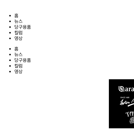
콘
텐
홈
츠
뉴스
로
당구용품
건
칼럼
너
영상
뛰
기
홈
뉴스
당구용품
칼럼
영상