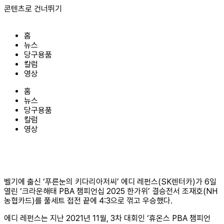
콘텐츠로 건너뛰기
홈
뉴스
당구용품
칼럼
영상
홈
뉴스
당구용품
칼럼
영상
벨기에 출신 ‘푸른눈의 키다리아저씨’ 에디 레펀스(SK렌터카)가 6일
열린 ‘크라운해태 PBA 챔피언십 2025 한가위’ 결승전서 조재호(NH
농협카드)를 풀세트 접전 끝에 4:3으로 꺾고 우승했다.
에디 레펀스는 지난 2021년 11월, 3차 대회인 ‘휴온스 PBA 챔피언