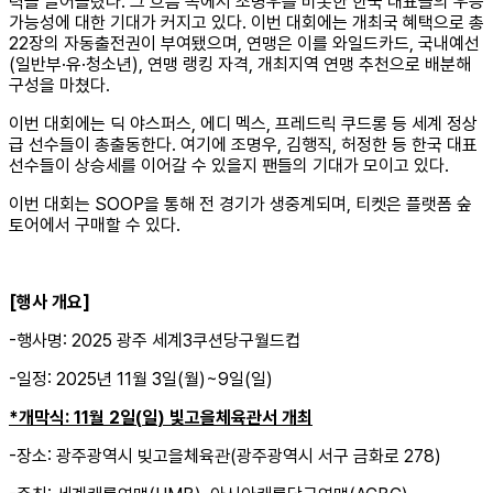
력을 끌어올렸다. 그 흐름 속에서 조명우를 비롯한 한국 대표들의 우승
가능성에 대한 기대가 커지고 있다. 이번 대회에는 개최국 혜택으로 총
22장의 자동출전권이 부여됐으며, 연맹은 이를 와일드카드, 국내예선
(일반부·유·청소년), 연맹 랭킹 자격, 개최지역 연맹 추천으로 배분해
구성을 마쳤다.
이번 대회에는 딕 야스퍼스, 에디 멕스, 프레드릭 쿠드롱 등 세계 정상
급 선수들이 총출동한다. 여기에 조명우, 김행직, 허정한 등 한국 대표
선수들이 상승세를 이어갈 수 있을지 팬들의 기대가 모이고 있다.
이번 대회는 SOOP을 통해 전 경기가 생중계되며, 티켓은 플랫폼 숲
토어에서 구매할 수 있다.
[
행사 개요
]
-행사명: 2025 광주 세계3쿠션당구월드컵
-일정: 2025년 11월 3일(월)~9일(일)
*
개막식
: 11
월
2
일
(
일
)
빛고을체육관서 개최
-장소: 광주광역시 빚고을체육관(광주광역시 서구 금화로 278)