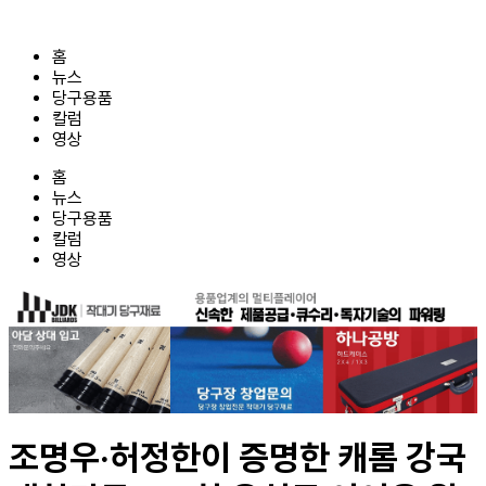
콘
텐
홈
츠
뉴스
로
당구용품
건
칼럼
너
영상
뛰
기
홈
뉴스
당구용품
칼럼
영상
조명우·허정한이 증명한 캐롬 강국