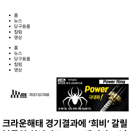
콘
텐
홈
츠
뉴스
로
당구용품
건
칼럼
너
영상
뛰
기
홈
뉴스
당구용품
칼럼
영상
크라운해태 경기결과에 ‘희비’ 갈릴