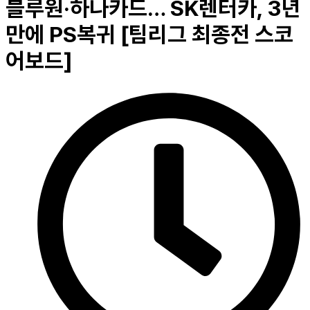
블루원·하나카드… SK렌터카, 3년
만에 PS복귀 [팀리그 최종전 스코
어보드]