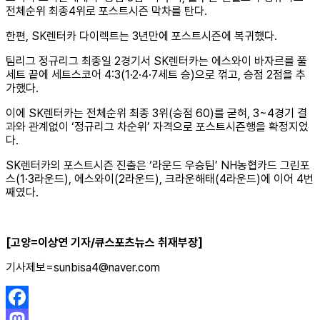
전체순위 최종4위로 포스트시즌 막차를 탄다.
한편, SK렌터카 다이렉트는 3년만에 포스트시즌에 복귀했다.
팀리그 정규리그 최종일 2경기서 SK렌터카는 에스와이 바자르를 풀
세트 끝에 세트스코어 4:3(1·2·4·7세트 승)으로 꺾고, 승점 2점을 추
가했다.
이에 SK렌터카는 전체순위 최종 3위(승점 60)를 굳혀, 3~4경기 결
과와 관계없이 ‘정규리그 차순위’ 자격으로 포스트시즌행을 확정지었
다.
SK렌터카의 포스트시즌 진출은 ‘라운드 우승팀’ NH농협카드 그린포
스(1·3라운드), 에스와이(2라운드), 크라운해태(4라운드)에 이어 4번
째였다.
[고양=
이상연 기자
/
큐스포츠뉴스 취재부장
]
기사제보=sunbisa4@naver.com
Facebook