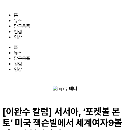
콘
텐
홈
츠
뉴스
로
당구용품
건
칼럼
너
영상
뛰
기
홈
뉴스
당구용품
칼럼
영상
[이완수 칼럼] 서서아, ‘포켓볼 본
토’ 미국 잭슨빌에서 세계여자9볼