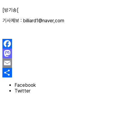
[방기송[
기사제보 : billiard1@naver,com
Facebook
Mastodon
Email
Share
Facebook
Twitter