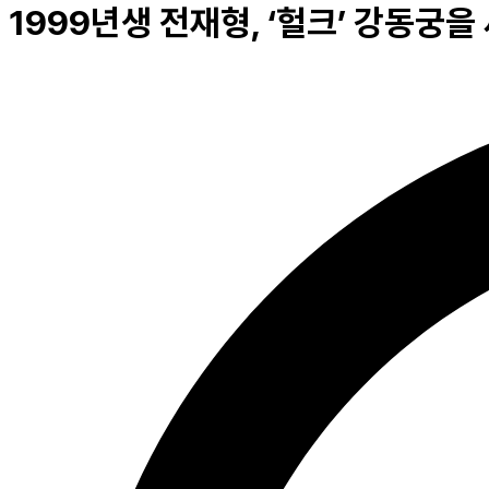
1999년생 전재형, ‘헐크’ 강동궁