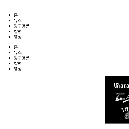
콘
텐
홈
츠
뉴스
로
당구용품
건
칼럼
너
영상
뛰
기
홈
뉴스
당구용품
칼럼
영상