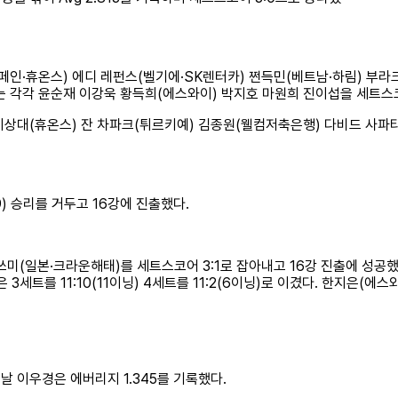
(스페인·휴온스) 에디 레펀스(벨기에·SK렌터카) 쩐득민(베트남·하림) 
 각각 윤순재 이강욱 황득희(에스와이) 박지호 마원희 진이섭을 세트스코
상대(휴온스) 잔 차파크(튀르키예) 김종원(웰컴저축은행) 다비드 사파타
9) 승리를 거두고 16강에 진출했다.
미(일본·크라운해태)를 세트스코어 3:1로 잡아내고 16강 진출에 성공했다.
 3세트를 11:10(11이닝) 4세트를 11:2(6이닝)로 이겼다. 한지은(
 이우경은 에버리지 1.345를 기록했다.