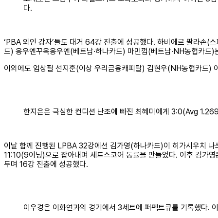
다.
‘PBA 외인 강자’들도 대거 64강 진출에 성공했다. 하비에르 팔라손
드) 응우옌꾸옥응우옌(베트남·하나카드) 마민껌(베트남·NH농협카드)는
이외에도 엄상필 선지훈(이상 우리금융캐피탈) 김현우(NH농협카드) 이
한지은은 극심한 컨디션 난조에 빠진 최혜미에게 3:0(Avg 1.26
이날 함께 진행된 LPBA 32강에선 김가영(하나카드)이 히가시우치 나쓰
11:10(9이닝)으로 잡아내며 세트스코어 동률을 만들었다. 이후 김가영은
두며 16강 진출에 성공했다.
이우경은 이화연과의 경기에서 3세트에 퍼펙트큐를 기록했다. 이날