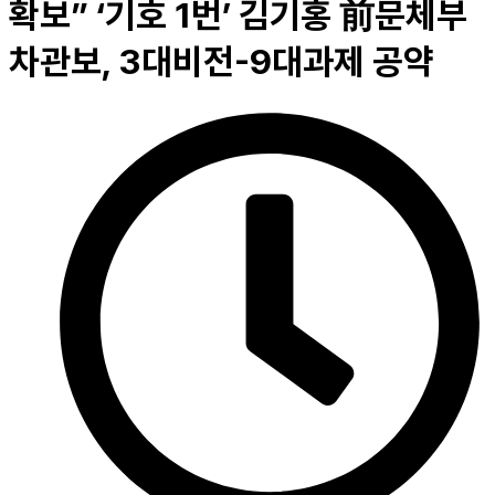
확보” ‘기호 1번’ 김기홍 前문체부
차관보, 3대비전-9대과제 공약