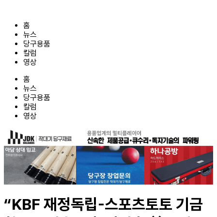
콘
텐
홈
츠
뉴스
로
당구용품
건
칼럼
너
영상
뛰
기
홈
뉴스
당구용품
칼럼
영상
“KBF 재정독립-스포츠토토 기금