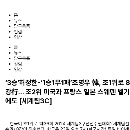
콘
텐
홈
츠
뉴스
로
당구용품
건
칼럼
너
영상
뛰
기
홈
뉴스
당구용품
칼럼
영상
‘3승’허정한-‘1승1무1패’조명우 韓, 조1위로 8
강行… 조2위 미국과 프랑스 일본 스웨덴 벨기
에도 [세계팀3C]
한국이 조1위로 ‘제36회 2024 세계팀3쿠션선수권대회’(세계팀선
수권) 8강에 진출했다. 한국은 23일 오후 7시(한국시간) 독일 비어센