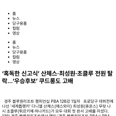
콘
텐
홈
츠
뉴스
로
당구용품
건
칼럼
너
영상
뛰
기
홈
뉴스
당구용품
칼럼
영상
‘혹독한 신고식’ 산체스∙최성원∙초클루 전원 탈
락…‘우승후보’ 쿠드롱도 고배
경주 블루원리조트 챔피언십 PBA 128강 1일차 프로당구 데뷔전에
나선 ‘세계톱랭커’ 다니엘 산체스(에스와이) 최성원(휴온스) 무랏 나
시 초클루(튀르키예∙하나카드)가 모두 대회 첫 판서 고배를 마셨다.